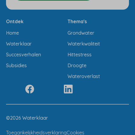
Ontdek
Thema's
Home
Grondwater
Waterklaar
Waterkwaliteit
Succesverhalen
Hittestress
Subsidies
Droogte
Wateroverlast
Volg ons
(Opent in een nieuw tabblad)
(Opent in een nieuw tabblad)
(Opent in een nieuw tabblad)
(Opent in een nieuw tabbla
©2026 Waterklaar
Toegankelijkheidsverklaring
Cookies