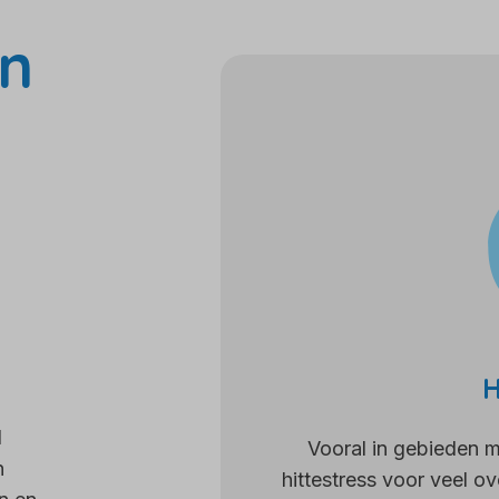
n
H
l
Vooral in gebieden 
n
hittestress voor veel ov