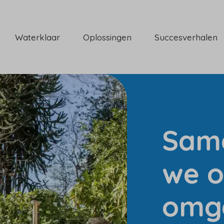
Waterklaar
Oplossingen
Succesverhalen
Sam
we o
omg