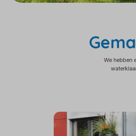
Gemak
We hebben ee
waterklaar