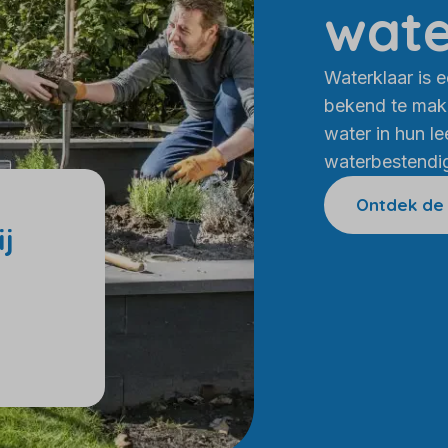
wate
Waterklaar is 
bekend te mak
water in hun 
waterbestendi
Ontdek de
j