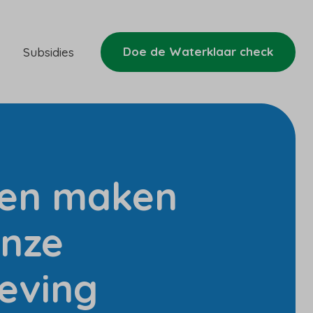
Doe de Waterklaar check
Subsidies
en maken
nze
eving