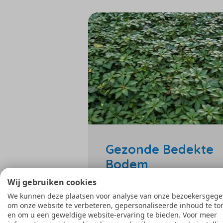
Gezonde Bedekte
Bodem
Bescherm de bodem met
Wij gebruiken cookies
organisch materiaal voor
We kunnen deze plaatsen voor analyse van onze bezoekersgege
om onze website te verbeteren, gepersonaliseerde inhoud te to
betere waterhuishouding. Di
en om u een geweldige website-ervaring te bieden. Voor meer
bevordert ook de