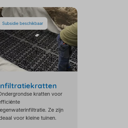
Subsidie beschikbaar
Infiltratiekratten
Ondergrondse kratten voor
efficiënte
regenwaterinfiltratie. Ze zijn
ideaal voor kleine tuinen.