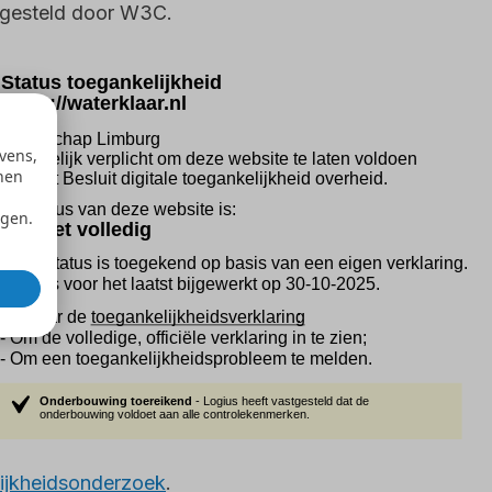
pgesteld door W3C.
vens,
nen
ngen.
ijkheidsonderzoek
.