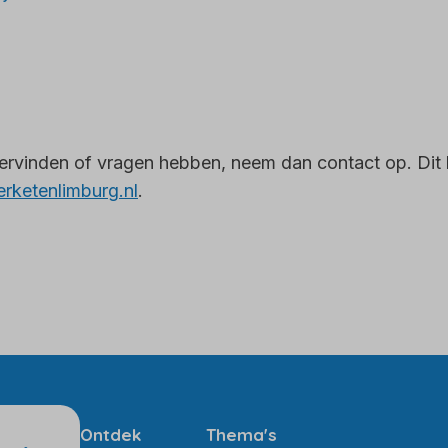
ervinden of vragen hebben, neem dan contact op. Dit 
ketenlimburg.nl
.
Volg ons
(Opent in e
Ontdek
Thema's