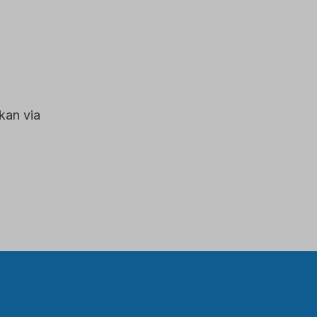
kan via
en nieuw tabblad)