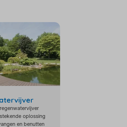
tervijver
regenwatervijver
tstekende oplossing
vangen en benutten