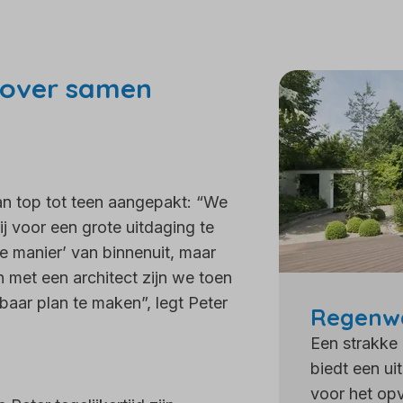
l over samen
van top tot teen aangepakt: “We
j voor een grote uitdaging te
e manier’ van binnenuit, maar
met een architect zijn we toen
aar plan te maken”, legt Peter
Regenwa
Een strakke 
biedt een ui
voor het op