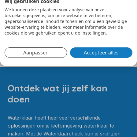
Wij gebruiken cookies
regenwaterafvoer
We kunnen deze plaatsen voor analyse van onze
Voorkom overbelasting van het riool door
bezoekersgegevens, om onze website te verbeteren,
gepersonaliseerde inhoud te tonen en om u een geweldige
regenwater op te vangen. Dit helpt
website-ervaring te bieden. Voor meer informatie over de
wateroverlast te verminderen.
cookies die we gebruiken opent u de instellingen.
Bekijk deze oplossing
Aanpassen
Accepteer alles
Ontdek wat jij zelf kan
doen
Waterklaar heeft heel veel verschillende
oplossingen om je leefomgeving waterklaar te
maken. Met de Waterklaarcheck kun je snel zien