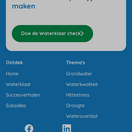
maken
Doe de Waterklaar check
Ontdek
Thema's
Home
Grondwater
Waterklaar
Waterkwaliteit
Succesverhalen
Hittestress
Subsidies
Droogte
Wateroverlast
Volg ons
(Opent in een nieuw tabblad)
(Opent in een nieuw tabblad)
(Opent in een nieuw tabblad)
(Opent in een nieuw tabbla